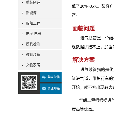
重装制造
低了20%~35%。某
新能源
产。
船舶工程
面临问题
电子 电器
进气歧管是一个结构
模具检测
现数据拼接不上，加强
教育装备
解决方案
文物家居
进气歧管指的是化油
华光微信
缸进气道，维护行车的
开始，就不容出现较大
企业邮箱
华朗工程师根据进气
度高等优点。