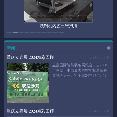
洗碗机内腔三维扫描
新闻
进入
新
重庆立嘉展 2024精彩回顾！
2024
-
05
-
18
立嘉国际智能装备展览会，自2000
年创立，中国最大的智能制造装备
展览会之一。将于2024年5月13-16
闻
频
日在重庆国际博览中心举行。华朗
三维将携带高精度三维扫描仪、自
动化三维测量系统重磅来袭。2024
第24届立嘉国际只能装备展览会，
道>>
聚焦前沿制造技术，集中展示近年
来装备制造业取得的新成果。开展
重庆立嘉展 2024精彩回顾！
2024
-
05
-
18
首日，团体观众陆续登场，各企业