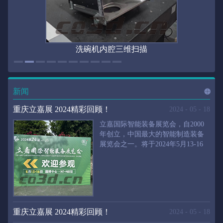
洗碗机内腔三维扫描
新闻
进入
新
重庆立嘉展 2024精彩回顾！
2024
-
05
-
18
立嘉国际智能装备展览会，自2000
年创立，中国最大的智能制造装备
展览会之一。将于2024年5月13-16
闻
频
日在重庆国际博览中心举行。华朗
三维将携带高精度三维扫描仪、自
动化三维测量系统重磅来袭。2024
第24届立嘉国际只能装备展览会，
道>>
聚焦前沿制造技术，集中展示近年
来装备制造业取得的新成果。开展
重庆立嘉展 2024精彩回顾！
2024
-
05
-
18
首日，团体观众陆续登场，各企业