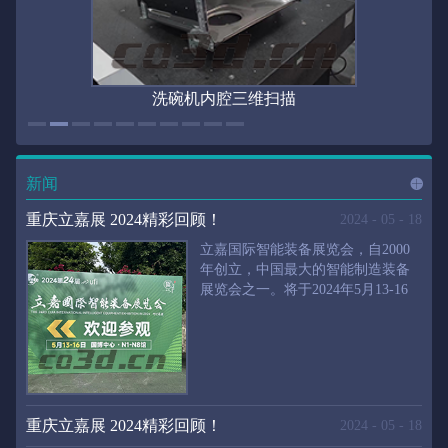
洗碗机内腔三维扫描
新闻
进入
新
重庆立嘉展 2024精彩回顾！
2024
-
05
-
18
立嘉国际智能装备展览会，自2000
年创立，中国最大的智能制造装备
展览会之一。将于2024年5月13-16
闻
频
日在重庆国际博览中心举行。华朗
三维将携带高精度三维扫描仪、自
动化三维测量系统重磅来袭。2024
第24届立嘉国际只能装备展览会，
道>>
聚焦前沿制造技术，集中展示近年
来装备制造业取得的新成果。开展
重庆立嘉展 2024精彩回顾！
2024
-
05
-
18
首日，团体观众陆续登场，各企业