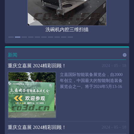
洗碗机内腔三维扫描
新闻
进入
新
重庆立嘉展 2024精彩回顾！
2024
-
05
-
18
立嘉国际智能装备展览会，自2000
年创立，中国最大的智能制造装备
展览会之一。将于2024年5月13-16
闻
频
日在重庆国际博览中心举行。华朗
三维将携带高精度三维扫描仪、自
动化三维测量系统重磅来袭。2024
第24届立嘉国际只能装备展览会，
道>>
聚焦前沿制造技术，集中展示近年
来装备制造业取得的新成果。开展
重庆立嘉展 2024精彩回顾！
2024
-
05
-
18
首日，团体观众陆续登场，各企业