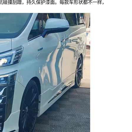
抗碰撞刮蹭，持久保护漆面。每款车形状都不一样，