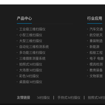
随着汽车行业市
激烈，不断开展
创新，以及技术
应用。汽车配件
产品中心
行业应用
业的基础，支撑
续健康发展的因
工业级三维扫描仪
汽车交通
出改变，适应现
小型三维扫描仪
航空航天
提高自主创新能
大型三维扫描仪
重装制造
缩短开发周期，
自动化三维检测系统
新能源
产产品。客户寻
利用三维扫描技
多功能三维扫描仪
船舶工程
车部件进行扫描
三维摄影测量系统
电子 电器
据。希望能在短
拍照式3d扫描仪
模具检测
工作，并且完成
大场景3d扫描仪
教育装备
求高效高质。汽
彩色3d扫描仪
文物家居
现场图面临问题| Prac
桌面级3d扫描仪
problems 客
描的配件种类较
小不一，有些结
友情链接
3d扫描仪
手持式3d扫描仪
拍照式3d
杂，每个配件扫
高， 扫描使用时