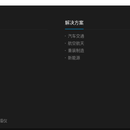
场竞争日趋
自主开发与
测自动驾驶是人工智能浪潮
维设计是数字化
不断升级跟
之巅，也是AI机器人在本世
重要内容，是实
作为汽车工
纪产生最大社会影响的应
计、制造和检验
解决方案
汽车工业持
用。通过最先进的人工智能
础。日本丰田、
素，需要做
和大量的中国复杂城市路况
公司已实现了模
汽车交通
代的发展，
的数据，打造自动驾驶的核
计，并取得了良
航空航天
力，能做到
心车脑系统和平台，集成硬
果。模具三维设
重装制造
提供优质生
软件系统，兼容更多的车
于实现集成化制
新能源
找到我司，
型。面临问题| Practical
个优点就是便于
术对他们汽
problems1、客户是做智能驾
可进行运动干涉
，获取数
驶技术研发的企业，想要通
了二维设计中的
时间内完成
过三维扫描仪测量自动驾驶
汽车模具扫描现
效果好，追
汽车车顶架是否与地面平
题| Practical pr
车配件扫描
行。自动驾驶汽车依靠人工
铝合金材料，亮
tical
智能、视觉计算、雷达、监
为保证测量的精
户提供需要扫
控装置和全球定位系统协同
不能喷显像剂。2
多，而且大
合作，让电脑可以在没有任
长约3米，体积
构外表复
何人类主动的操作下，自动
用传统测量方法
扫描仪
描要求精度
安全地操作机动车辆。2、自
作流程复杂，而
间短。汽车
动驾驶汽车使用视频摄像
及形位特征无法