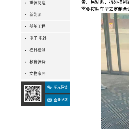
黄、易粘贴，抗碰撞刮
重装制造
需要按照车型去定制合
新能源
船舶工程
电子 电器
模具检测
教育装备
文物家居
华光微信
企业邮箱