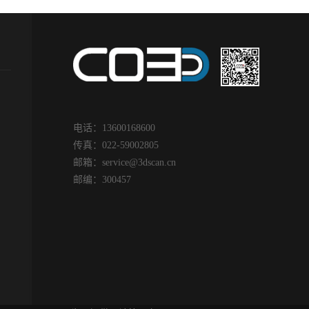
发动机外函推
模具技术的
之一。随着汽车的普及，汽
叶片产生的推
现模具设
车的效用也愈加凸显。随着
坏直接影响到
一体化的基
需求量的增加，发展空间越
能，所以需要
美国通用等
来越大，某汽车生产商需对
量。某研究院
具的三维设
汽车整体外表进行三维扫
扫描技术对所
好的应用效
描。汽车扫描现场图面临问
行全面的扫描
计除了有利
题| Practical problems 汽车体
采用我司设备
造外，另一
积较大，表面呈不规则，弧
的解决方案，
电话：13600168600
干涉检查，
度较多，客户对扫描速度有
的设计修改操
传真：022-59002805
分析，解决
要求，传统的检测方式人工
片的质量，增
邮箱：
service@3dscan.cn
一个难题。
测量较慢，数据不精准，很
能。叶片扫描
邮编：300457
场面临的问
多部位无法有效的测量，容
题| Practical 
oblem1.模具是
易产生二次误差。汽车扫描
客户的需求，
面高反光，
现场图解决方案| Co3d
扫描数据。叶
度客户要求
solution 针对所面临的问
的，表面容易
.汽车模具
题，华朗工程师使用手持式
杂而且叶片间
大而笨重，采
三维扫描仪“HOLON B71”对
要全面扫描高
速度慢、工
汽车外部进行全面扫描，大
有一定的挑战
且很多尺寸
范围模式下扫描速度高达202
始使用传统的
进行有效测
万次/秒，可视化扫描实时查
是可以扫描大