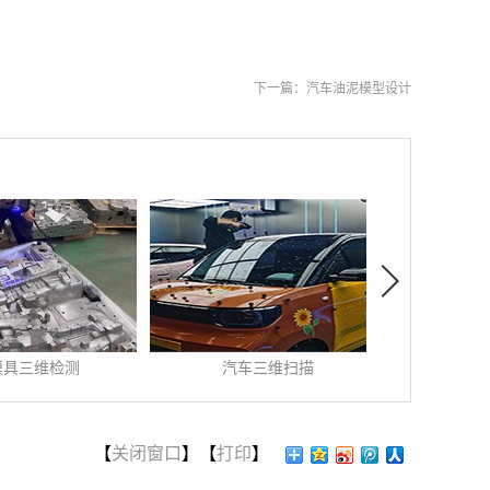
下一篇：
汽车油泥模型设计
三维检测
汽车三维扫描
飞机叶片
08
-
26
发布时间:
2023
-
11
-
21
发布时间:
2019
测模具的
汽车是现代社会的重要产
飞机叶片三维扫描
物...
【
关闭窗口
】【
打印
】
查看更多>>
查看更多>>