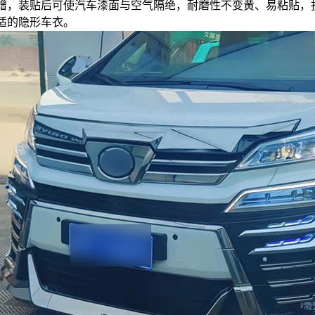
蹭，装贴后可使汽车漆面与空气隔绝，耐磨性不变黄、易粘贴，
适的隐形车衣。