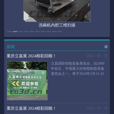
洗碗机内腔三维扫描
新闻
进入
新
重庆立嘉展 2024精彩回顾！
2024
-
05
-
18
立嘉国际智能装备展览会，自2000
年创立，中国最大的智能制造装备
展览会之一。将于2024年5月13-16
闻
频
日在重庆国际博览中心举行。华朗
三维将携带高精度三维扫描仪、自
动化三维测量系统重磅来袭。2024
第24届立嘉国际只能装备展览会，
道>>
聚焦前沿制造技术，集中展示近年
来装备制造业取得的新成果。开展
重庆立嘉展 2024精彩回顾！
2024
-
05
-
18
首日，团体观众陆续登场，各企业