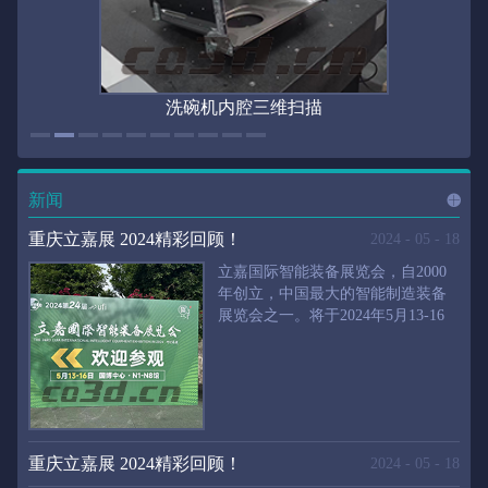
洗碗机内腔三维扫描
新闻
进入
新
重庆立嘉展 2024精彩回顾！
2024
-
05
-
18
立嘉国际智能装备展览会，自2000
年创立，中国最大的智能制造装备
展览会之一。将于2024年5月13-16
闻
频
日在重庆国际博览中心举行。华朗
三维将携带高精度三维扫描仪、自
动化三维测量系统重磅来袭。2024
第24届立嘉国际只能装备展览会，
道>>
聚焦前沿制造技术，集中展示近年
来装备制造业取得的新成果。开展
重庆立嘉展 2024精彩回顾！
2024
-
05
-
18
首日，团体观众陆续登场，各企业