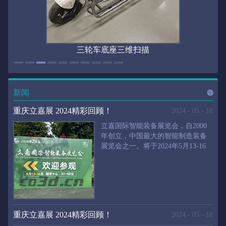
三轮车底座三维扫描
新闻
进入
新
重庆立嘉展 2024精彩回顾！
2024
-
05
-
18
立嘉国际智能装备展览会，自2000
年创立，中国最大的智能制造装备
展览会之一。将于2024年5月13-16
闻
频
日在重庆国际博览中心举行。华朗
三维将携带高精度三维扫描仪、自
动化三维测量系统重磅来袭。2024
第24届立嘉国际只能装备展览会，
道>>
聚焦前沿制造技术，集中展示近年
来装备制造业取得的新成果。开展
重庆立嘉展 2024精彩回顾！
2024
-
05
-
18
首日，团体观众陆续登场，各企业