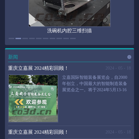
洗碗机内腔三维扫描
新闻
进入
新
重庆立嘉展 2024精彩回顾！
2024
-
05
-
18
立嘉国际智能装备展览会，自2000
年创立，中国最大的智能制造装备
展览会之一。将于2024年5月13-16
闻
频
日在重庆国际博览中心举行。华朗
三维将携带高精度三维扫描仪、自
动化三维测量系统重磅来袭。2024
第24届立嘉国际只能装备展览会，
道>>
聚焦前沿制造技术，集中展示近年
来装备制造业取得的新成果。开展
重庆立嘉展 2024精彩回顾！
2024
-
05
-
18
首日，团体观众陆续登场，各企业