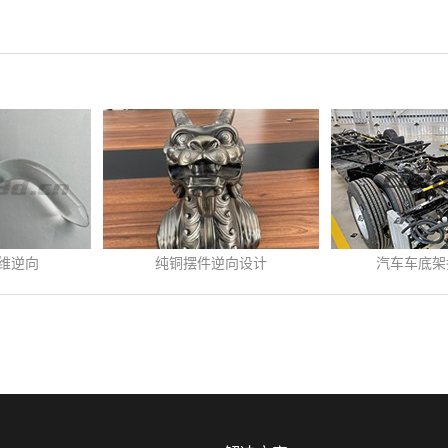
向设计
汽车车底架扫描逆向
高铁轨枕板
4
-
22
发布时间:
2020
-
04
-
20
发布时间:
2022
-
计铜工艺
汽车车底架扫描逆向 ...
高铁轨枕板三维检
查看更多>>
查看更多>>
车架由各种纵向和横向钢梁
高铁轨枕既要
单，其实现
组成的长方形构架，是车体
又要保持钢轨的
制作流程，
的基础。车架必须具有足够
把钢轨传递来的
单的工艺拼
的强度和刚度仪承受汽车的
传递给道床，因