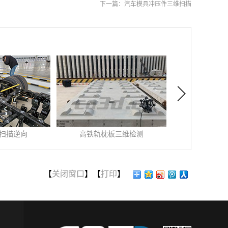
下一篇：
汽车模具冲压件三维扫描
三维检测
汽车防倾杆三维检测
空气螺旋
06
-
09
发布时间:
2023
-
01
-
12
发布时间:
2016
测 ...
汽车防倾杆三维检测汽车
空气螺旋桨三
防...
某...
【
关闭窗口
】【
打印
】
查看更多>>
查看更多>>
支承钢轨，
位置，还要
倾杆的功能是减小车辆转弯
客户需要获取
巨大压力再
时的侧倾和改善乘坐舒适
高精度三维模
此需要具备
性。从小型轿车到重型载货
师使用HL-3D