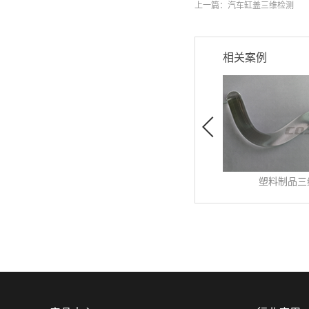
上一篇：
汽车缸盖三维检测
相关案例
纯铜摆件逆
发布时间:
2023
-
0
纯铜摆件逆向设
品...
查看更多>>
摆件看起来很简
代铜工艺品摆件
绝非是一般性简