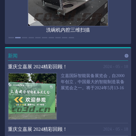
洗碗机内腔三维扫描
新闻
进入
新
重庆立嘉展 2024精彩回顾！
2024
-
05
-
18
立嘉国际智能装备展览会，自2000
年创立，中国最大的智能制造装备
展览会之一。将于2024年5月13-16
闻
频
日在重庆国际博览中心举行。华朗
三维将携带高精度三维扫描仪、自
动化三维测量系统重磅来袭。2024
第24届立嘉国际只能装备展览会，
道>>
聚焦前沿制造技术，集中展示近年
来装备制造业取得的新成果。开展
重庆立嘉展 2024精彩回顾！
2024
-
05
-
18
首日，团体观众陆续登场，各企业