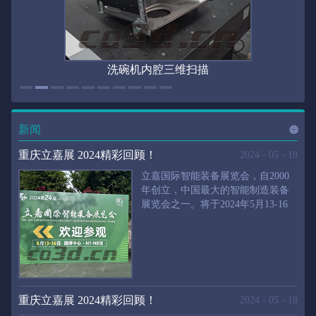
洗碗机内腔三维扫描
新闻
进入
新
重庆立嘉展 2024精彩回顾！
2024
-
05
-
18
立嘉国际智能装备展览会，自2000
年创立，中国最大的智能制造装备
展览会之一。将于2024年5月13-16
闻
频
日在重庆国际博览中心举行。华朗
三维将携带高精度三维扫描仪、自
动化三维测量系统重磅来袭。2024
第24届立嘉国际只能装备展览会，
道>>
聚焦前沿制造技术，集中展示近年
来装备制造业取得的新成果。开展
重庆立嘉展 2024精彩回顾！
2024
-
05
-
18
首日，团体观众陆续登场，各企业