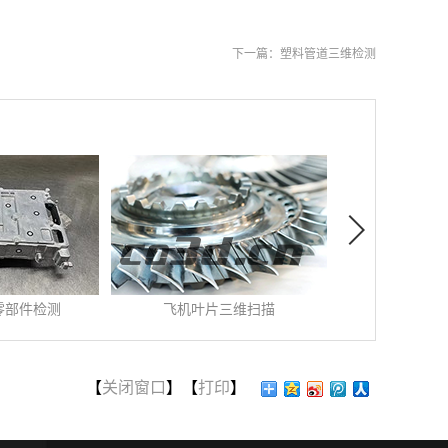
下一篇：
塑料管道三维检测
飞机叶片三维扫描
汽轮机逆向设计
时间:
2022
-
01
-
13
发布时间:
2022
-
07
-
25
发布
叶片三维扫描 ...
汽轮机逆向设计在汽轮机
线路
运...
【
关闭窗口
】【
打印
】
更多>>
查看更多>>
查看
叶片是飞机发动机中涡
线
的重要组成部件。高速
行过程中，汽轮机渗漏和汽
最