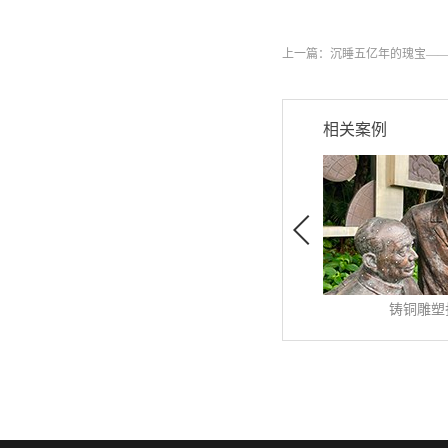
上一篇：
沉睡五亿年的瑰宝—
相关案例
铸铜雕塑扫描
发布时间:
2023
-
06
-
28
发布时
雕塑艺术是唤醒人类对于
汽车检
美...
查看更多>>
查看更
检具
好事物的向往和引发思考的
制产