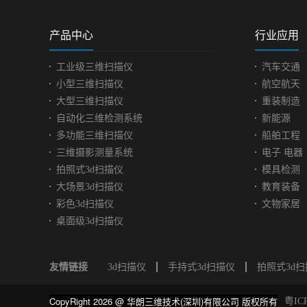
一种手段，人物雕塑最能显
具，
示一个社会文化气息的大众
量，
产品中心
行业应用
艺术品，雕塑艺术蕴含着作
品，
者的思想通过视觉观赏产生
成为
工业级三维扫描仪
汽车交通
共鸣达到宣传装饰的作用，
具。
小型三维扫描仪
航空航天
可以通过作者的一刀一凿，
那对
大型三维扫描仪
重装制造
你可以想像它生活的时
要求
自动化三维检测系统
新能源
代，'听'它诉说往事和历史。
差，
在深圳某公园里就汇集了不
使用
多功能三维扫描仪
船舶工程
少古今中外的各种名人雕
要对
三维摄影测量系统
电子 电器
塑。现场实物图 面临问题|
比分
拍照式3d扫描仪
模具检测
Practical problems客户想要通
汽车
大场景3d扫描仪
教育装备
过三维扫描仪获取三维展示
题| Pr
彩色3d扫描仪
文物家居
数据图。通过3D打印技术，
是汽
桌面级3d扫描仪
为后续的展示和复刻打下基
用来
础。由于雕塑件是是人形雕
在误
塑，细节较多，五官、褶皱
检具
友情链接
3d扫描仪
手持式3d扫描仪
拍照式3d
细节明显。神态、身姿都具
改进
有神传之处，客户需要还原
新型
CopyRight 2026 @ 华朗三维技术(深圳)有限公司 版权所有
度要高，扫描精度要高。扫
检测
粤IC