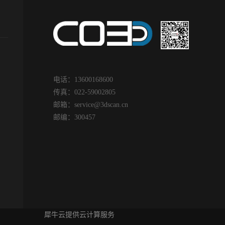
的叶片负责将高温高压
缸变形是最为常见的设备问
速
流吸入燃烧器，以维持
题，汽缸结合面的严密性直
业
的工作。叶片的金属疲
接影响机组的安全经济运
经济
发动机故障最主要的原
行，检修研刮汽缸的结合
纲
强烈的震动或者共振都
面，使其达到严密，是汽缸
造
能导致金属疲劳。飞机
检修的重要工作，在处理结
较
实物图面临问题|
合面漏汽的过程中，要仔细
转
电话：13600168600
tical problems1、飞机叶
分析形成的原因，根据变形
动
传真：022-59002805
般承受较大的工作应力
的程度和间隙的大小，可以
电
邮箱：
service@3dscan.cn
高的工作温度, 且应力和
综合的运用各种方法，以达
增
邮编：300457
的变化也较频繁和剧烈,
到结合面严密的要求。客户
善
还有腐蚀和磨损问题 ,其
找到华光三维对汽轮机进行
Pra
作条件的要求非常苛刻 ,
扫描，扫描后的数据进行逆
分
要求叶片的加工精度很
向设计做加工。汽轮机现场
的
2、同时 ,为提高效率,飞
扫描图面临的问题| Practical
部
片的表面形状通常设计
problem1.汽轮机体积外形
的
曲的变截面曲面, 形状复
大，叶片排间隙小，易形成
结
因而 , 涡轮叶片的精确
夹角，客户需求扫描数据精
平
造型就成了涡轮加工的
度高。2.客户要扫描三维数
对
犀牛云提供云计算服务
前提。3、针对翼型横截
据做逆向建模，要求扫描速
度