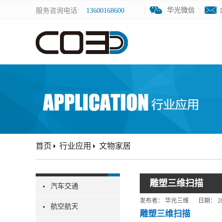
华光微信
华光微信
服务咨询电话:
13600168600
首页
行业应用
文物家居
雕塑三维扫描
汽车交通
发布者：
华光三维
日期：
2
航空航天
雕塑三维扫描