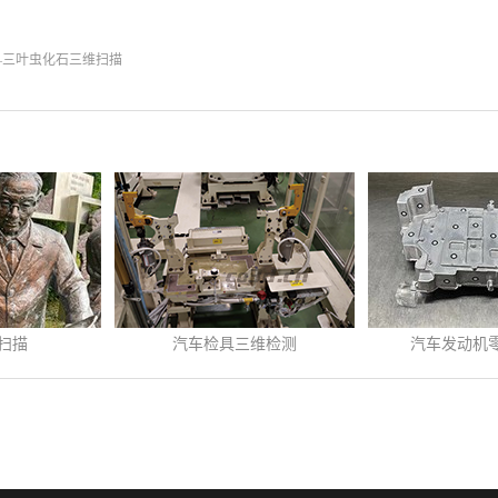
—三叶虫化石三维扫描
汽车检具三维检测
汽车发动机零部件检测
间:
2020
-
06
-
24
发布时间:
2023
-
03
-
11
发布
具三维检测 ...
汽车发动机零部件三维检
飞机
测...
多>>
查看更多>>
查看
是工业生产企业用于控
飞机
品各种尺寸的简捷工
发动机是汽车的心脏，
轮段