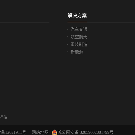
提高生产效率和控制质
为汽车的行走提供动力，关
旋转
适用于大批量生产的产
系着汽车的动力性、经济
的气
解决方案
以替代专业测量工具，
性、环保性，那些发动机的
引擎
专用尺寸误差检测工
设计者们，不断地将最新科
劳是
汽车交通
由于是检测误差工具，
技与发动机融为一体，把发
因，
航空航天
于自身设计生产具有高
动机变成一个复杂的机电一
有可
重装制造
，不能出现很大的误
体化产品，使发动机性能达
叶片
新能源
导致产品检测不准确，
到近乎完善的程度。 逐渐
Prac
容易出现问题。这就需
完善的发动机结构下，发动
片一
检具做全面的检测，对
机零部件尺寸检测需求越来
和较
析是否存在不良地方。
越高，发动机生产商在发动
温度
检具现场实拍图面临问
机零部件的检测上渐渐需要
此外
actical problems 客户
一种高精度的三维检测方式
对工
车生产商，检具主要是
来为制造产业奠定坚实基
因此
检测汽车零部件是否存
础。汽车发动机零部件结构
高。
差，现在需求是要检测
图汽车发动机零部件现场图
机叶
可能存在的问题，以做
面临问题| Practical problems
成扭
扫描仪
，避免影响汽车制造。
发动机零部件越来越精细
杂。
三维检测方式具有传统
化，零部件各自特征分明，
几何
方式没有的优势，扫描
表面凹凸不一，扫描时对测
必要
P备12021911号
网站地图
苏公网安备 32059002001799号