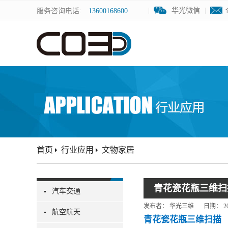
华光微信
华光微信
服务咨询电话:
13600168600
首页
行业应用
文物家居
青花瓷花瓶三维扫
汽车交通
发布者：
华光三维
日期：
2
航空航天
青花瓷花瓶三维扫描