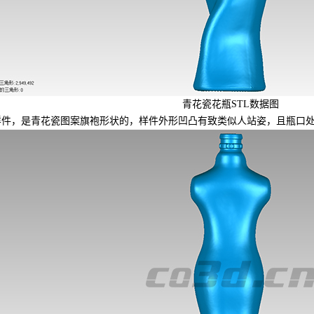
青花瓷花瓶STL数据图
，是青花瓷图案旗袍形状的，样件外形凹凸有致类似人站姿，且瓶口处