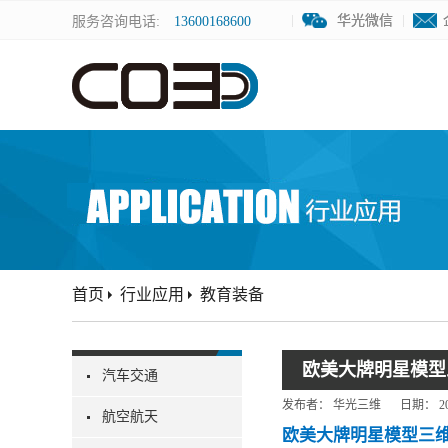
华光微信
华光微信
服务咨询电话:
13600168600
首页
行业应用
教育装备
欧美大牌明星模型
汽车交通
发布者：
华光三维
日期：
2
航空航天
欧美大牌明星模型
三