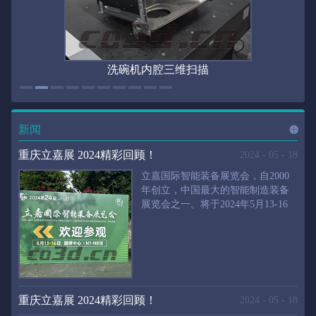
洗碗机内腔三维扫描
新闻
进入
新
重庆立嘉展 2024精彩回顾！
2024
-
05
-
18
立嘉国际智能装备展览会，自2000
年创立，中国最大的智能制造装备
展览会之一。将于2024年5月13-16
闻
频
日在重庆国际博览中心举行。华朗
三维将携带高精度三维扫描仪、自
动化三维测量系统重磅来袭。2024
第24届立嘉国际只能装备展览会，
道>>
聚焦前沿制造技术，集中展示近年
来装备制造业取得的新成果。开展
重庆立嘉展 2024精彩回顾！
2024
-
05
-
18
首日，团体观众陆续登场，各企业