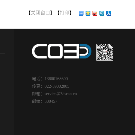
具方面的
汽车减震器三维扫描检测 ...
汽车模具三维
具...
【
关闭窗口
】【
打印
】
查看更多>>
查看更多>>
减震器是汽车使用过程中
时代脚步不
的易损配件，减震器工作好
，从狭义上讲
如今门类繁
坏将直接影响汽车行驶的平
车身上所有冲
品种齐全，
稳性和其它机件的寿命，因
总称。也就是“
立工作生活
此要对减震器进行检测，故
模具”。随着汽
。家具上的
障维修，使减震器经常处于
度增长，汽车
一刀雕刻出
良好的工作状态。客户就想
整车还大，这些
时间长，后
要使用扫描仪对减震器扫描
靠模具生产，
以使用三维
获取检测数据对比，进行调
汽车模具产业
电话：13600168600
据，进行雕
整改进。汽车减震器实拍图
制造出来的模
传真：022-59002805
产速度，提
面临的问题| Practical
高，需要与原
邮箱：
service@3dscan.cn
子扫描现场
problems 汽车减震器整体
比差距。现场
邮编：300457
图面临问题|
轮廓复杂，组成部分多，表
题| Practical 
blems 家具表
面不规则细节多，体积大小
车模具表面结
提高价值，
不一，表面反光需要进行喷
布有孔位，需
幅面大，雕
粉处理。 在使用传统的
数模做对比分
此对于扫描
扫描仪时，对于复杂工件，
差距问题，于