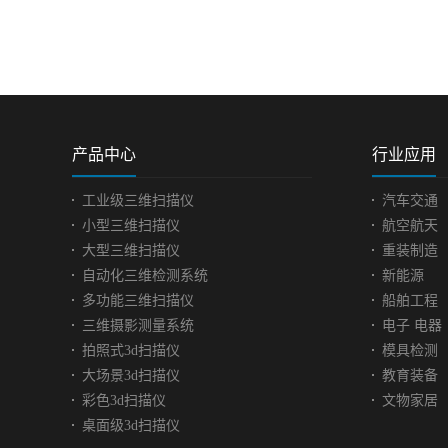
工业阀门模具三维检
查看更多>>
工业阀门是工业
制介质流动的一
件，可用于控制
流动，调节速度
产品中心
行业应用
力，阻汽排水。
位连接不牢固不
工业级三维扫描仪
汽车交通
泄露或无法使用
小型三维扫描仪
航空航天
检测维护，避免
大型三维扫描仪
重装制造
密封面泄露、使
自动化三维检测系统
新能源
题。阀门模具扫
临的问题| Practical
多功能三维扫描仪
船舶工程
工件整体结构上
三维摄影测量系统
电子 电器
位较多，体积小
拍照式3d扫描仪
模具检测
壁，还有凸块不
大场景3d扫描仪
教育装备
方面的扫描很多
彩色3d扫描仪
文物家居
的难度。使用以
桌面级3d扫描仪
统扫描仪，虽然