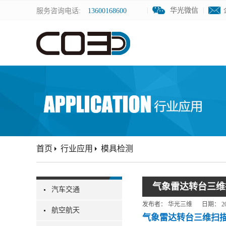
华光微信
华光微信
服务咨询电话:
13600168600
首页
行业应用
模具检测
气象雷达转台三维
汽车交通
发布者：
华光三维
日期：
2
航空航天
气象雷达转台三维扫