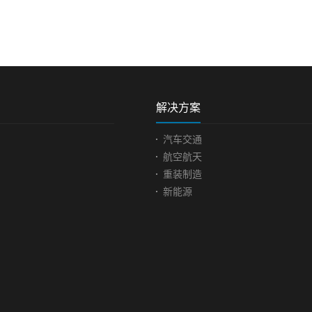
测 ...
设备外壳三维检测外壳是
三维扫描仪在家
附...
应...
查看更多>>
查看更多>>
管路上控
种重要附
属于装置成为完整实体最外
用 家具随着
各种流体的
层的结构件。由于没有原始
断发展创新，到
维持一定压
设计图，在使用过程中被损
多，用料各异，
解决方案
但是与各部
坏了，就难以进行维修与重
用途不一，是建
吻合易造成
做，给工作带来了很大的一
空间的重要基础
汽车交通
。需要进行
个困难。因此客户想要通过
图案是人工一刀
航空航天
出现缺陷、
三维扫描技术获取外壳数
来的，需要消耗
重装制造
用不便等问
据，以实现数据留存以及做
期大批量生产可
新能源
描现场图面
逆向设计等需求，可以极大
扫描技术获取数
 problems
地减低修复成本，并提高问
刻打印，加快生
复杂，孔
题的解决效率。现场扫描图
高生产质量。椅
还要扫描内
面临问题|Practical problems客
图凳子扫描现场
规则，细节
户无法使用以往的检测方
Practical pro
，具有一定
式，达不到要求效果。检测
面有雕刻图案，
往的一些传
精度要高，在扫描拼接中保
纹理特征较多，
工件体积
证整体精度，且达到客户的
刻形象生动，因