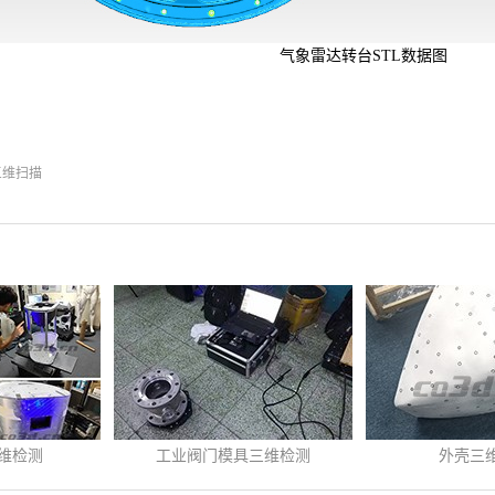
气象雷达转台STL数据图
三维扫描
三维检测
外壳三维检测
三维扫描仪在家
9
-
17
发布时间:
2020
-
10
-
20
发布时间:
2020
-