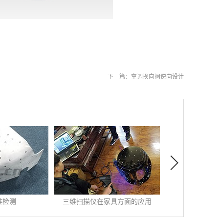
下一篇：
空调换向阀逆向设计
具方面的应用
汽车减震器三维扫描检测
汽车模具
04
-
24
发布时间:
2019
-
10
-
12
发布时间:
2020