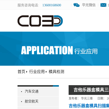
华光微信
华光微信
服务咨询电话:
13600168600
首页
行业应用
模具检测
吉他乐器盒模具三
汽车交通
发布者：
华光三维
日期：
2
航空航天
吉他乐器盒模具扫描