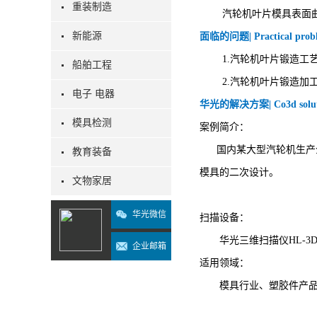
重装制造
汽轮机叶片模具表面
新能源
面临的问题| Practical prob
1.汽轮机叶片锻造
船舶工程
2.汽轮机叶片锻造
电子 电器
华光的解决方案| Co3d solut
模具检测
案例简介：
国内某大型汽轮机生产企
教育装备
模具的二次设计。
文物家居
华光微信
扫描设备：
华光三维扫描仪HL-3D
企业邮箱
适用领域：
模具行业、塑胶件产品、