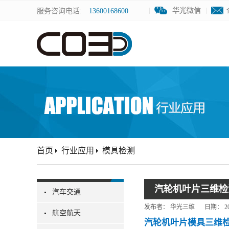
华光微信
华光微信
服务咨询电话:
13600168600
首页
行业应用
模具检测
汽轮机叶片三维检
汽车交通
发布者：
华光三维
日期：
2
航空航天
汽轮机叶片模具三维