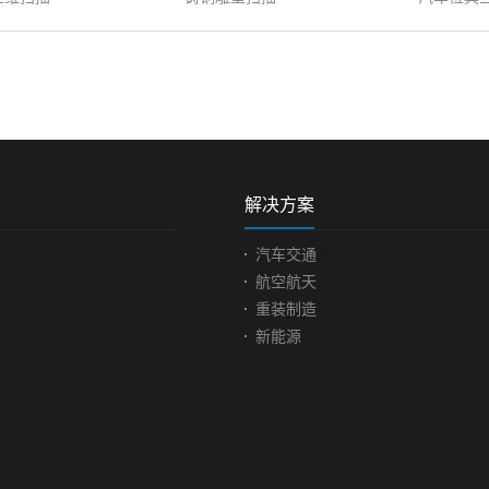
2023
-
06
-
28
发布时间:
2020
-
06
-
24
发布时间
是唤醒人类对于
汽车检具三维检测 ...
汽车发
测...
>
查看更多>>
查看更多
检具是工业生产企业用于控
向往和引发思考的
制产品各种尺寸的简捷工
发动机
，人物雕塑最能显
具，提高生产效率和控制质
为汽车
会文化气息的大众
量，适用于大批量生产的产
系着汽
解决方案
雕塑艺术蕴含着作
品，以替代专业测量工具，
性、环
通过视觉观赏产生
成为专用尺寸误差检测工
设计者
汽车交通
宣传装饰的作用，
具。由于是检测误差工具，
技与发
航空航天
作者的一刀一凿，
那对于自身设计生产具有高
动机变
重装制造
像它生活的时
要求，不能出现很大的误
体化产
新能源
它诉说往事和历史。
差，导致产品检测不准确，
到近乎
公园里就汇集了不
使用容易出现问题。这就需
完善的
外的各种名人雕
要对检具做全面的检测，对
机零部
物图 面临问题|
比分析是否存在不良地方。
越高，
l problems客户想要通
汽车检具现场实拍图面临问
机零部
描仪获取三维展示
题| Practical problems 客户
一种高
通过3D打印技术，
是汽车生产商，检具主要是
来为制