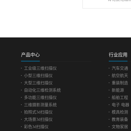
发布时间:
2020
-
03
-
23
发布时间:
青花瓷花瓶三维扫描 ...
雕塑艺术
美...
查看更多>>
查看更多>
花瓶是一种器皿，多为陶
瓷或玻璃制成，外表美观光
好事物的
滑，陶瓷花瓶是易碎物品，
一种手段
保养主要是防止外界破坏。
示一个社
产品中心
行业应用
现代大家都喜欢在家里摆放
艺术品，
盆栽鲜花点缀，为家里添加
者的思想
工业级三维扫描仪
汽车交通
大自然气息，花瓶的选择也
共鸣达到
小型三维扫描仪
航空航天
是很重要的，需要与周围环
可以通过
大型三维扫描仪
重装制造
境相吻合，才能营造出生气
你可以想
自动化三维检测系统
新能源
勃勃气氛。花瓶生产厂家想
代，'听'
要对花瓶进行批量生产，缩
在深圳某
多功能三维扫描仪
船舶工程
短生产时间，维持市场上的
少古今中
三维摄影测量系统
电子 电器
供货。可以使用三维扫描技
塑。现场实
拍照式3d扫描仪
模具检测
术，获取花瓶数据，后期使
Practica
大场景3d扫描仪
教育装备
用3d打印技术批量生产。青
过三维扫
彩色3d扫描仪
文物家居
花瓷花瓶实拍图面临问题|
数据图。