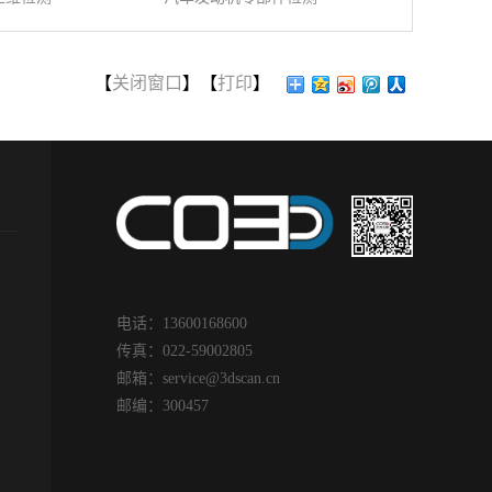
:
2023
-
03
-
11
发布时间:
2022
-
01
-
13
发布时间
动机零部件三维检
飞机叶片三维扫描 ...
汽轮机
运...
【
关闭窗口
】【
打印
】
>>
查看更多>>
查看更多
飞机叶片是飞机发动机中涡
是汽车的心脏，
轮段的重要组成部件。高速
行过程
的行走提供动力，关
旋转的叶片负责将高温高压
缸变形
车的动力性、经济
的气流吸入燃烧器，以维持
题，汽
保性，那些发动机的
引擎的工作。叶片的金属疲
接影响
们，不断地将最新科
劳是发动机故障最主要的原
行，检
动机融为一体，把发
因，强烈的震动或者共振都
面，使
成一个复杂的机电一
有可能导致金属疲劳。飞机
检修的
品，使发动机性能达
叶片实物图面临问题|
合面漏
电话：13600168600
完善的程度。 逐渐
Practical problems1、飞机叶
分析形
传真：022-59002805
发动机结构下，发动
片一般承受较大的工作应力
的程度
邮箱：
service@3dscan.cn
件尺寸检测需求越来
和较高的工作温度, 且应力和
综合的
邮编：300457
发动机生产商在发动
温度的变化也较频繁和剧烈,
到结合
件的检测上渐渐需要
此外还有腐蚀和磨损问题 ,其
找到华
精度的三维检测方式
对工作条件的要求非常苛刻 ,
扫描，
造产业奠定坚实基
因此要求叶片的加工精度很
向设计