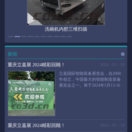
洗碗机内腔三维扫描
新闻
进入
新
重庆立嘉展 2024精彩回顾！
2024
-
05
-
18
立嘉国际智能装备展览会，自2000
年创立，中国最大的智能制造装备
展览会之一。将于2024年5月13-16
闻
频
日在重庆国际博览中心举行。华朗
三维将携带高精度三维扫描仪、自
动化三维测量系统重磅来袭。2024
第24届立嘉国际只能装备展览会，
道>>
聚焦前沿制造技术，集中展示近年
来装备制造业取得的新成果。开展
重庆立嘉展 2024精彩回顾！
2024
-
05
-
18
首日，团体观众陆续登场，各企业