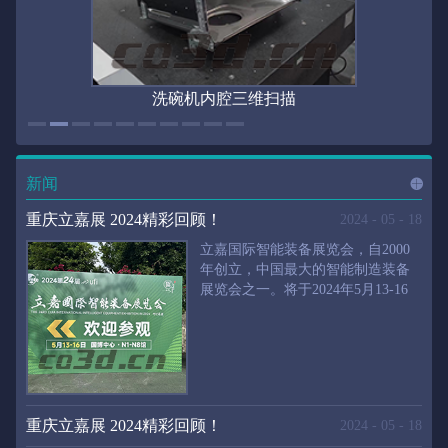
洗碗机内腔三维扫描
新闻
进入
新
重庆立嘉展 2024精彩回顾！
2024
-
05
-
18
立嘉国际智能装备展览会，自2000
年创立，中国最大的智能制造装备
展览会之一。将于2024年5月13-16
闻
频
日在重庆国际博览中心举行。华朗
三维将携带高精度三维扫描仪、自
动化三维测量系统重磅来袭。2024
第24届立嘉国际只能装备展览会，
道>>
聚焦前沿制造技术，集中展示近年
来装备制造业取得的新成果。开展
重庆立嘉展 2024精彩回顾！
2024
-
05
-
18
首日，团体观众陆续登场，各企业