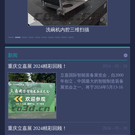
洗碗机内腔三维扫描
新闻
进入
新
重庆立嘉展 2024精彩回顾！
2024
-
05
-
18
立嘉国际智能装备展览会，自2000
年创立，中国最大的智能制造装备
展览会之一。将于2024年5月13-16
闻
频
日在重庆国际博览中心举行。华朗
三维将携带高精度三维扫描仪、自
动化三维测量系统重磅来袭。2024
第24届立嘉国际只能装备展览会，
道>>
聚焦前沿制造技术，集中展示近年
来装备制造业取得的新成果。开展
重庆立嘉展 2024精彩回顾！
2024
-
05
-
18
首日，团体观众陆续登场，各企业