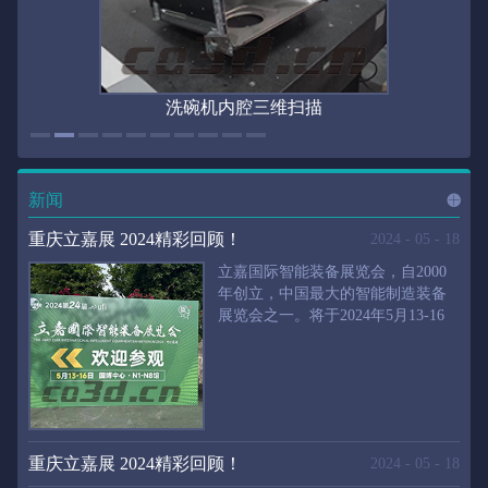
洗碗机内腔三维扫描
新闻
进入
新
重庆立嘉展 2024精彩回顾！
2024
-
05
-
18
立嘉国际智能装备展览会，自2000
年创立，中国最大的智能制造装备
展览会之一。将于2024年5月13-16
闻
频
日在重庆国际博览中心举行。华朗
三维将携带高精度三维扫描仪、自
动化三维测量系统重磅来袭。2024
第24届立嘉国际只能装备展览会，
道>>
聚焦前沿制造技术，集中展示近年
来装备制造业取得的新成果。开展
重庆立嘉展 2024精彩回顾！
2024
-
05
-
18
首日，团体观众陆续登场，各企业