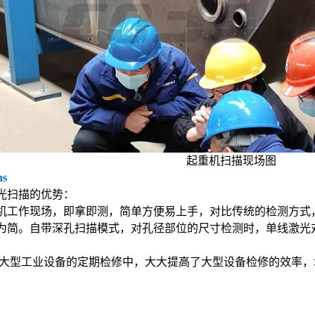
起重机扫描现场图
ns
光扫描的优势：
机工作现场，即拿即测，简单方便易上手，对比传统的检测方式
为简。
自带深孔扫描模式，对孔径部位的尺寸检测时，单线激光
大型工业设备的定期检修中，大大提高了大型设备检修的效率，
。