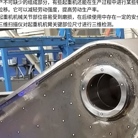
产不可缺少的组成部分，有些起重机还能在生产过程中进行某些
位移。它可以减轻劳动强度，提高劳动生产率。
起重机机械关节部位容易受到磨损，在后续使用中存在一定的安
三维扫描仪对起重机机臂关键部位尺寸进行三维检测。