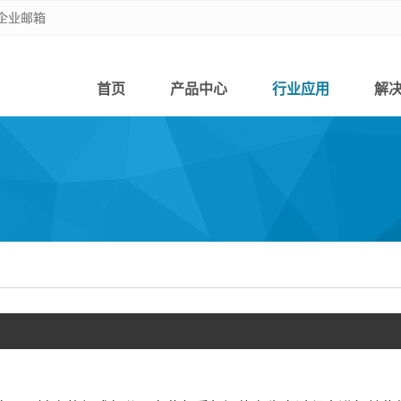
企业邮箱
企业邮箱
首页
产品中心
行业应用
解