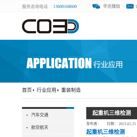
华光微信
华光微信
服务咨询电话:
13600168600
首页
行业应用
重装制造
起重机三维检测
汽车交通
发布者：
日期：
2023-02-25
航空航天
起重机三维检测