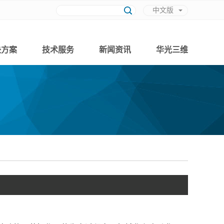
中文版
英文版
决方案
技术服务
新闻资讯
华光三维