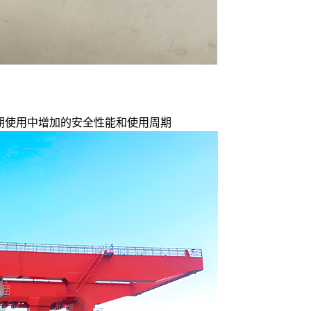
期使用中增加的安全性能和使用周期