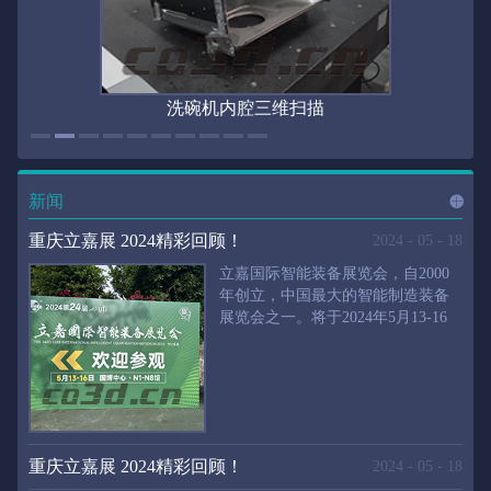
洗碗机内腔三维扫描
新闻
进入
新
重庆立嘉展 2024精彩回顾！
2024
-
05
-
18
立嘉国际智能装备展览会，自2000
年创立，中国最大的智能制造装备
展览会之一。将于2024年5月13-16
闻
频
日在重庆国际博览中心举行。华朗
三维将携带高精度三维扫描仪、自
动化三维测量系统重磅来袭。2024
第24届立嘉国际只能装备展览会，
道>>
聚焦前沿制造技术，集中展示近年
来装备制造业取得的新成果。开展
重庆立嘉展 2024精彩回顾！
2024
-
05
-
18
首日，团体观众陆续登场，各企业