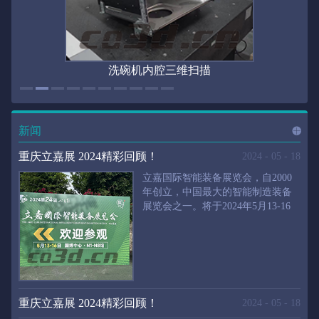
洗碗机内腔三维扫描
新闻
进入
新
重庆立嘉展 2024精彩回顾！
2024
-
05
-
18
立嘉国际智能装备展览会，自2000
年创立，中国最大的智能制造装备
展览会之一。将于2024年5月13-16
闻
频
日在重庆国际博览中心举行。华朗
三维将携带高精度三维扫描仪、自
动化三维测量系统重磅来袭。2024
第24届立嘉国际只能装备展览会，
道>>
聚焦前沿制造技术，集中展示近年
来装备制造业取得的新成果。开展
重庆立嘉展 2024精彩回顾！
2024
-
05
-
18
首日，团体观众陆续登场，各企业