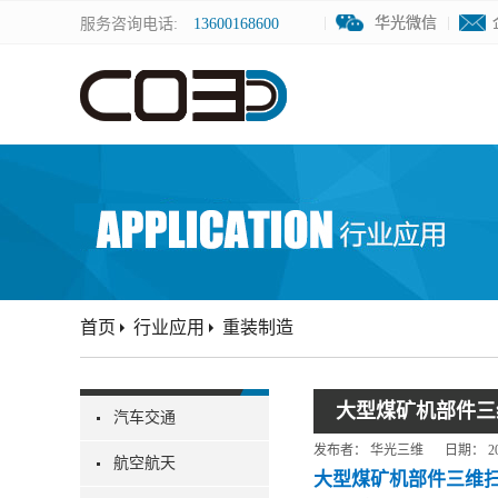
华光微信
华光微信
服务咨询电话:
13600168600
首页
行业应用
重装制造
大型煤矿机部件三
汽车交通
发布者：
华光三维
日期：
2
航空航天
大型煤矿机部件三维