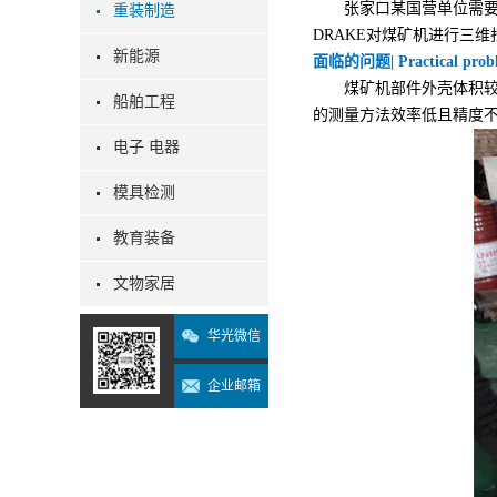
张家口某国营单位需要对
重装制造
DRAKE对煤矿机进行三
新能源
面临的问题| Practical prob
煤矿机部件外壳体积较大
船舶工程
的测量方法效率低且精度
电子 电器
模具检测
教育装备
文物家居
华光微信
企业邮箱