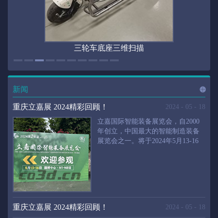
三轮车底座三维扫描
新闻
进入
新
重庆立嘉展 2024精彩回顾！
2024
-
05
-
18
立嘉国际智能装备展览会，自2000
年创立，中国最大的智能制造装备
展览会之一。将于2024年5月13-16
闻
频
日在重庆国际博览中心举行。华朗
三维将携带高精度三维扫描仪、自
动化三维测量系统重磅来袭。2024
第24届立嘉国际只能装备展览会，
道>>
聚焦前沿制造技术，集中展示近年
来装备制造业取得的新成果。开展
重庆立嘉展 2024精彩回顾！
2024
-
05
-
18
首日，团体观众陆续登场，各企业