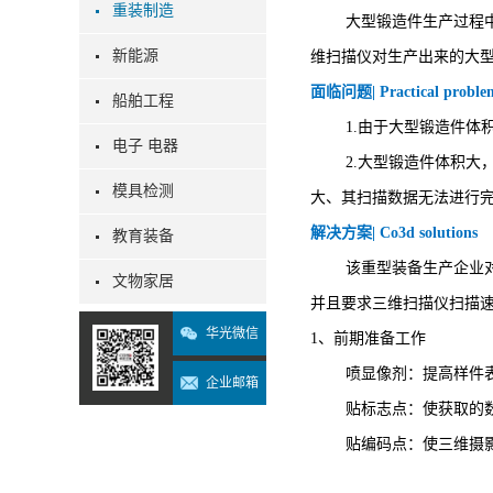
重装制造
大型锻造件生产过程
新能源
维扫描仪对生产出来的大
面临问题| Practical proble
船舶工程
1.由于大型锻造件
电子 电器
2.大型锻造件体积
模具检测
大、其扫描数据无法进行
解决方案| Co3d solutions
教育装备
该重型装备生产企业
文物家居
并且要求三维扫描仪扫描
华光微信
1、前期准备工作
喷显像剂：提高样件
企业邮箱
贴标志点：使获取的
贴编码点：使三维摄