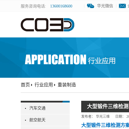
华光微信
华光微信
服务咨询电话:
13600168600
首页
行业应用
重装制造
大型锻件三维检测
汽车交通
发布者：
华光三维
日期：
2
航空航天
大型锻件三维检测方