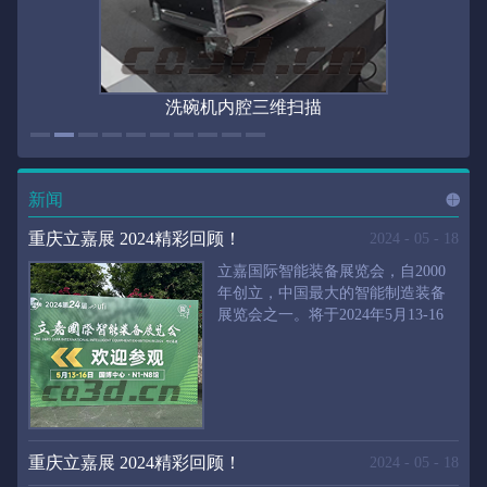
洗碗机内腔三维扫描
新闻
进入
新
重庆立嘉展 2024精彩回顾！
2024
-
05
-
18
立嘉国际智能装备展览会，自2000
年创立，中国最大的智能制造装备
展览会之一。将于2024年5月13-16
闻
频
日在重庆国际博览中心举行。华朗
三维将携带高精度三维扫描仪、自
动化三维测量系统重磅来袭。2024
第24届立嘉国际只能装备展览会，
道>>
聚焦前沿制造技术，集中展示近年
来装备制造业取得的新成果。开展
重庆立嘉展 2024精彩回顾！
2024
-
05
-
18
首日，团体观众陆续登场，各企业