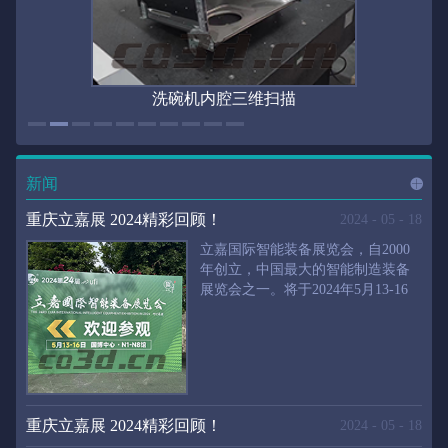
洗碗机内腔三维扫描
新闻
进入
新
重庆立嘉展 2024精彩回顾！
2024
-
05
-
18
立嘉国际智能装备展览会，自2000
年创立，中国最大的智能制造装备
展览会之一。将于2024年5月13-16
闻
频
日在重庆国际博览中心举行。华朗
三维将携带高精度三维扫描仪、自
动化三维测量系统重磅来袭。2024
第24届立嘉国际只能装备展览会，
道>>
聚焦前沿制造技术，集中展示近年
来装备制造业取得的新成果。开展
重庆立嘉展 2024精彩回顾！
2024
-
05
-
18
首日，团体观众陆续登场，各企业