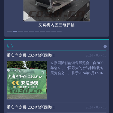
洗碗机内腔三维扫描
新闻
进入
新
重庆立嘉展 2024精彩回顾！
2024
-
05
-
18
立嘉国际智能装备展览会，自2000
年创立，中国最大的智能制造装备
展览会之一。将于2024年5月13-16
闻
频
日在重庆国际博览中心举行。华朗
三维将携带高精度三维扫描仪、自
动化三维测量系统重磅来袭。2024
第24届立嘉国际只能装备展览会，
道>>
聚焦前沿制造技术，集中展示近年
来装备制造业取得的新成果。开展
重庆立嘉展 2024精彩回顾！
2024
-
05
-
18
首日，团体观众陆续登场，各企业