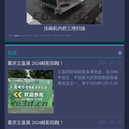
洗碗机内腔三维扫描
新闻
进入
新
重庆立嘉展 2024精彩回顾！
2024
-
05
-
18
立嘉国际智能装备展览会，自2000
年创立，中国最大的智能制造装备
展览会之一。将于2024年5月13-16
闻
频
日在重庆国际博览中心举行。华朗
三维将携带高精度三维扫描仪、自
动化三维测量系统重磅来袭。2024
第24届立嘉国际只能装备展览会，
道>>
聚焦前沿制造技术，集中展示近年
来装备制造业取得的新成果。开展
重庆立嘉展 2024精彩回顾！
2024
-
05
-
18
首日，团体观众陆续登场，各企业