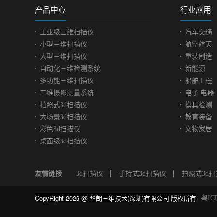
产品中心
行业应用
工业级三维扫描仪
汽车交通
小型三维扫描仪
航空航天
大型三维扫描仪
重装制造
自动化三维检测系统
新能源
多功能三维扫描仪
船舶工程
三维摄影测量系统
电子 电器
拍照式3d扫描仪
模具检测
大场景3d扫描仪
教育装备
彩色3d扫描仪
文物家居
桌面级3d扫描仪
友情链接
3d扫描仪
手持式3d扫描仪
拍照式3d
CopyRight 2026 @ 华朗三维技术(深圳)有限公司 版权所有
粤IC