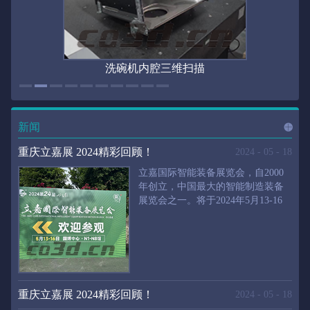
洗碗机内腔三维扫描
新闻
进入
新
重庆立嘉展 2024精彩回顾！
2024
-
05
-
18
立嘉国际智能装备展览会，自2000
年创立，中国最大的智能制造装备
展览会之一。将于2024年5月13-16
闻
频
日在重庆国际博览中心举行。华朗
三维将携带高精度三维扫描仪、自
动化三维测量系统重磅来袭。2024
第24届立嘉国际只能装备展览会，
道>>
聚焦前沿制造技术，集中展示近年
来装备制造业取得的新成果。开展
重庆立嘉展 2024精彩回顾！
2024
-
05
-
18
首日，团体观众陆续登场，各企业