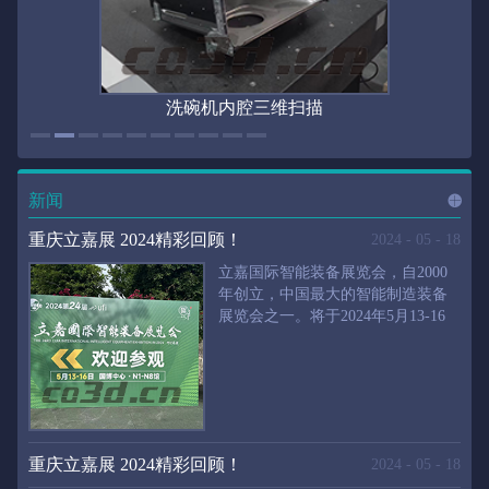
洗碗机内腔三维扫描
新闻
进入
新
重庆立嘉展 2024精彩回顾！
2024
-
05
-
18
立嘉国际智能装备展览会，自2000
年创立，中国最大的智能制造装备
展览会之一。将于2024年5月13-16
闻
频
日在重庆国际博览中心举行。华朗
三维将携带高精度三维扫描仪、自
动化三维测量系统重磅来袭。2024
第24届立嘉国际只能装备展览会，
道>>
聚焦前沿制造技术，集中展示近年
来装备制造业取得的新成果。开展
重庆立嘉展 2024精彩回顾！
2024
-
05
-
18
首日，团体观众陆续登场，各企业