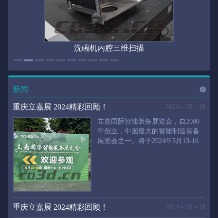
洗碗机内腔三维扫描
新闻
进入
新
重庆立嘉展 2024精彩回顾！
2024
-
05
-
18
立嘉国际智能装备展览会，自2000
年创立，中国最大的智能制造装备
展览会之一。将于2024年5月13-16
闻
频
日在重庆国际博览中心举行。华朗
三维将携带高精度三维扫描仪、自
动化三维测量系统重磅来袭。2024
第24届立嘉国际只能装备展览会，
道>>
聚焦前沿制造技术，集中展示近年
来装备制造业取得的新成果。开展
重庆立嘉展 2024精彩回顾！
2024
-
05
-
18
首日，团体观众陆续登场，各企业