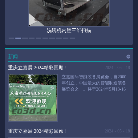
洗碗机内腔三维扫描
新闻
进入
新
重庆立嘉展 2024精彩回顾！
2024
-
05
-
18
立嘉国际智能装备展览会，自2000
年创立，中国最大的智能制造装备
展览会之一。将于2024年5月13-16
闻
频
日在重庆国际博览中心举行。华朗
三维将携带高精度三维扫描仪、自
动化三维测量系统重磅来袭。2024
第24届立嘉国际只能装备展览会，
道>>
聚焦前沿制造技术，集中展示近年
来装备制造业取得的新成果。开展
重庆立嘉展 2024精彩回顾！
2024
-
05
-
18
首日，团体观众陆续登场，各企业