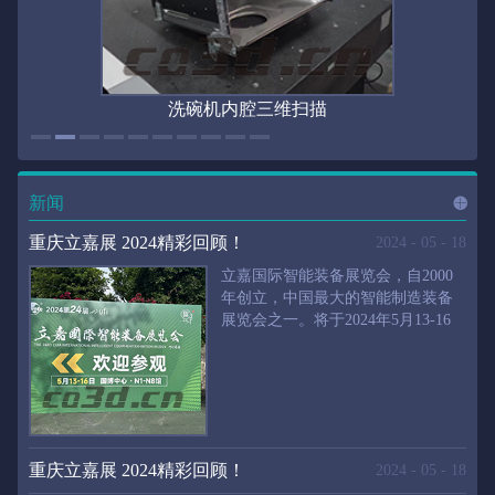
洗碗机内腔三维扫描
新闻
进入
新
重庆立嘉展 2024精彩回顾！
2024
-
05
-
18
立嘉国际智能装备展览会，自2000
年创立，中国最大的智能制造装备
展览会之一。将于2024年5月13-16
闻
频
日在重庆国际博览中心举行。华朗
三维将携带高精度三维扫描仪、自
动化三维测量系统重磅来袭。2024
第24届立嘉国际只能装备展览会，
道>>
聚焦前沿制造技术，集中展示近年
来装备制造业取得的新成果。开展
重庆立嘉展 2024精彩回顾！
2024
-
05
-
18
首日，团体观众陆续登场，各企业