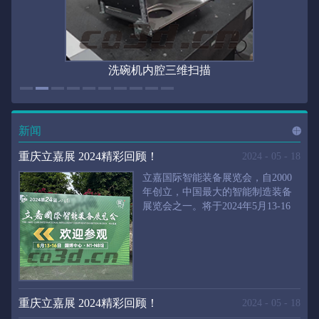
洗碗机内腔三维扫描
新闻
进入
新
重庆立嘉展 2024精彩回顾！
2024
-
05
-
18
立嘉国际智能装备展览会，自2000
年创立，中国最大的智能制造装备
展览会之一。将于2024年5月13-16
闻
频
日在重庆国际博览中心举行。华朗
三维将携带高精度三维扫描仪、自
动化三维测量系统重磅来袭。2024
第24届立嘉国际只能装备展览会，
道>>
聚焦前沿制造技术，集中展示近年
来装备制造业取得的新成果。开展
重庆立嘉展 2024精彩回顾！
2024
-
05
-
18
首日，团体观众陆续登场，各企业