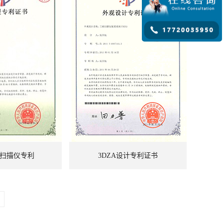
扫描仪专利
3DZA设计专利证书