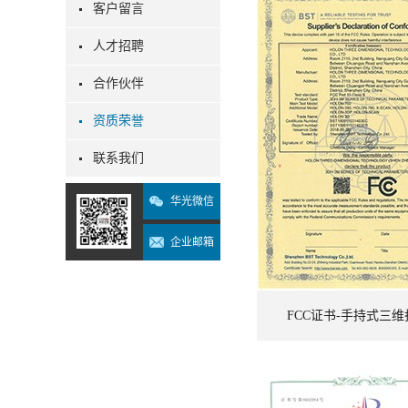
客户留言
人才招聘
合作伙伴
资质荣誉
联系我们
华光微信
企业邮箱
FCC证书-手持式三