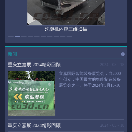
洗碗机内腔三维扫描
新闻
进入
新
重庆立嘉展 2024精彩回顾！
2024
-
05
-
18
立嘉国际智能装备展览会，自2000
年创立，中国最大的智能制造装备
展览会之一。将于2024年5月13-16
闻
频
日在重庆国际博览中心举行。华朗
三维将携带高精度三维扫描仪、自
动化三维测量系统重磅来袭。2024
第24届立嘉国际只能装备展览会，
道>>
聚焦前沿制造技术，集中展示近年
来装备制造业取得的新成果。开展
重庆立嘉展 2024精彩回顾！
2024
-
05
-
18
首日，团体观众陆续登场，各企业