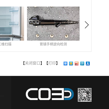
胃镜手柄逆向检测
三维扫描在木雕上的运用
发布时间:
2019
-
11
-
30
发布时间:
2020
-
07
-
07
胃镜手柄逆向检测 ...
三维扫描在木雕上的运用 ...
【
关闭窗口
】【
打印
】
查看更多>>
查看更多>>
胃镜是医用设备，对质量要
木雕是雕刻的一种，在我
求高，各方面的设计合理性
们国家被称为“民间工艺”，
很重要，生产厂家为了能设
以各种木材及树根为材料进
计出更具有市场竞争力的胃
行雕刻，是传统雕刻工艺，
镜手柄，采用新型测量方式
一门艺术。传统手工方式用
对胃镜手柄进行扫描逆向检
时较长，工程量大，而且体
测，检测存在不合格或有缺
积较大艺术品不好对外展