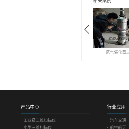
相关案例
尾气催化器三维扫描
发布时间:
2019
-
10
-
31
尾气催化器三维扫描 ...
开
查看更多>>
催化器是安装在汽车排气
系统中最重要的机外净化装
置，可将汽车尾气排出的有
害气体通过氧化和还原作用
产品中心
行业应用
转变为无害的气体。使汽车
尾气得以净化。所以催化器
工业级三维扫描仪
汽车交通
是汽车配件中非常重要的一
小型三维扫描仪
航空航天