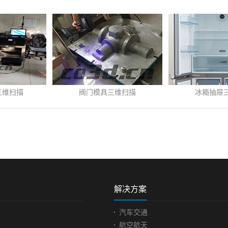
阀门模具三维扫描
冰箱抽屉三维扫描
发布时间:
2021
-
06
-
22
发布时间:
2023
-
04
-
22
阀门模具检测阀门是用来
冰箱抽屉三维扫描对于市
...
场...
查看更多>>
查看更多>>
闭管路、控制流向、调节和
化相对来说较成熟的冰箱行
控制输送介质的管路附件，
业，前期对新型冰箱开发，
从最简单的截止阀到极为复
需要较高精度的测量方法，
解决方案
杂的自控系统中所用的各种
以确保后期成品组装的吻合
阀门，其品种和规格相当繁
性。面临问题| Practical
汽车交通
多。客户使用的阀门没有原
problems冰箱在尺寸检测环
航空航天