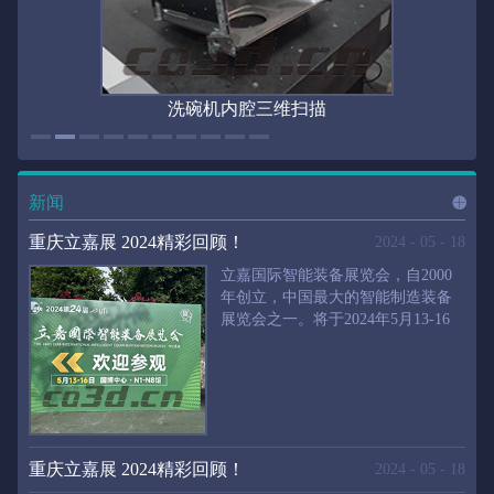
洗碗机内腔三维扫描
新闻
进入
新
重庆立嘉展 2024精彩回顾！
2024
-
05
-
18
立嘉国际智能装备展览会，自2000
年创立，中国最大的智能制造装备
展览会之一。将于2024年5月13-16
闻
频
日在重庆国际博览中心举行。华朗
三维将携带高精度三维扫描仪、自
动化三维测量系统重磅来袭。2024
第24届立嘉国际只能装备展览会，
道>>
聚焦前沿制造技术，集中展示近年
来装备制造业取得的新成果。开展
重庆立嘉展 2024精彩回顾！
2024
-
05
-
18
首日，团体观众陆续登场，各企业