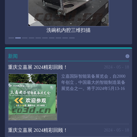
洗碗机内腔三维扫描
新闻
进入
新
重庆立嘉展 2024精彩回顾！
2024
-
05
-
18
立嘉国际智能装备展览会，自2000
年创立，中国最大的智能制造装备
展览会之一。将于2024年5月13-16
闻
频
日在重庆国际博览中心举行。华朗
三维将携带高精度三维扫描仪、自
动化三维测量系统重磅来袭。2024
第24届立嘉国际只能装备展览会，
道>>
聚焦前沿制造技术，集中展示近年
来装备制造业取得的新成果。开展
重庆立嘉展 2024精彩回顾！
2024
-
05
-
18
首日，团体观众陆续登场，各企业