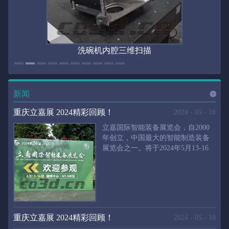
洗碗机内腔三维扫描
新闻
进入
新
重庆立嘉展 2024精彩回顾！
2024
-
05
-
18
立嘉国际智能装备展览会，自2000
年创立，中国最大的智能制造装备
展览会之一。将于2024年5月13-16
闻
频
日在重庆国际博览中心举行。华朗
三维将携带高精度三维扫描仪、自
动化三维测量系统重磅来袭。2024
第24届立嘉国际只能装备展览会，
道>>
聚焦前沿制造技术，集中展示近年
来装备制造业取得的新成果。开展
重庆立嘉展 2024精彩回顾！
2024
-
05
-
18
首日，团体观众陆续登场，各企业