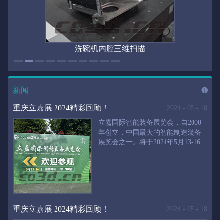
洗碗机内腔三维扫描
新闻
进入
新
重庆立嘉展 2024精彩回顾！
2024
-
05
-
18
立嘉国际智能装备展览会，自2000
年创立，中国最大的智能制造装备
展览会之一。将于2024年5月13-16
闻
频
日在重庆国际博览中心举行。华朗
三维将携带高精度三维扫描仪、自
动化三维测量系统重磅来袭。2024
第24届立嘉国际只能装备展览会，
道>>
聚焦前沿制造技术，集中展示近年
来装备制造业取得的新成果。开展
重庆立嘉展 2024精彩回顾！
2024
-
05
-
18
首日，团体观众陆续登场，各企业