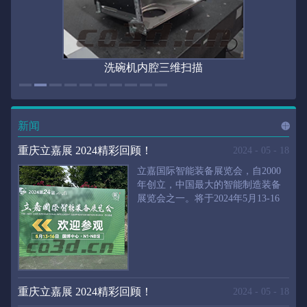
洗碗机内腔三维扫描
新闻
进入
新
重庆立嘉展 2024精彩回顾！
2024
-
05
-
18
立嘉国际智能装备展览会，自2000
年创立，中国最大的智能制造装备
展览会之一。将于2024年5月13-16
闻
频
日在重庆国际博览中心举行。华朗
三维将携带高精度三维扫描仪、自
动化三维测量系统重磅来袭。2024
第24届立嘉国际只能装备展览会，
道>>
聚焦前沿制造技术，集中展示近年
来装备制造业取得的新成果。开展
重庆立嘉展 2024精彩回顾！
2024
-
05
-
18
首日，团体观众陆续登场，各企业