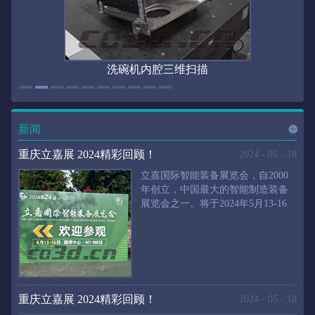
洗碗机内腔三维扫描
新闻
进入
新
重庆立嘉展 2024精彩回顾！
2024
-
05
-
18
立嘉国际智能装备展览会，自2000
年创立，中国最大的智能制造装备
展览会之一。将于2024年5月13-16
闻
频
日在重庆国际博览中心举行。华朗
三维将携带高精度三维扫描仪、自
动化三维测量系统重磅来袭。2024
第24届立嘉国际只能装备展览会，
道>>
聚焦前沿制造技术，集中展示近年
来装备制造业取得的新成果。开展
重庆立嘉展 2024精彩回顾！
2024
-
05
-
18
首日，团体观众陆续登场，各企业